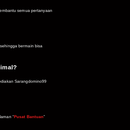
k membantu semua pertanyaan
 sehingga bermain bisa
imal?
isediakan Sarangdomino99
laman “
Pusat Bantuan
”