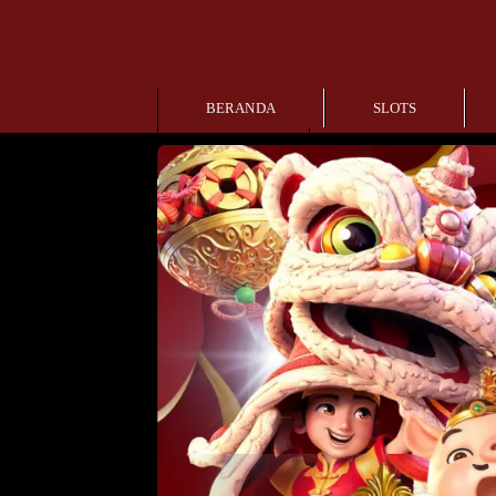
BERANDA
SLOTS
FISHING