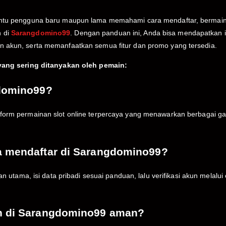
ntu pengguna baru maupun lama memahami cara mendaftar, bermain
 di
Sarangdomino99
. Dengan panduan ini, Anda bisa mendapatkan 
 akun, serta memanfaatkan semua fitur dan promo yang tersedia.
 yang sering ditanyakan oleh pemain:
gdomino99?
form permainan slot online terpercaya yang menawarkan berbagai g
a mendaftar di Sarangdomino99?
an utama, isi data pribadi sesuai panduan, lalu verifikasi akun melalu
n di Sarangdomino99 aman?