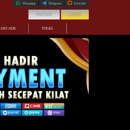
Whatsapp
Telegram
Livechat
DAFTAR
LOGIN
ARCADE
TOGEL