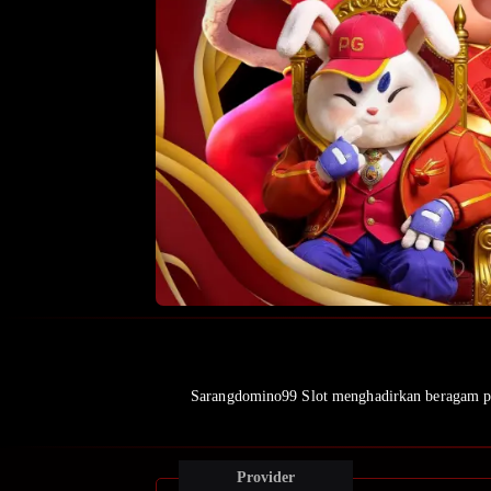
Sarangdomino99 Slot menghadirkan beragam per
Provider