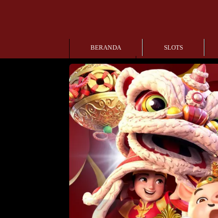
BERANDA
SLOTS
FISHING